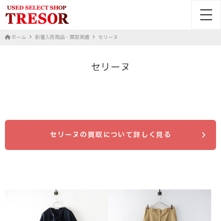
toggl
ホーム
新着入荷商品・買取実績
セリーヌ
セリーヌ
セリーヌの買取について詳しく見る