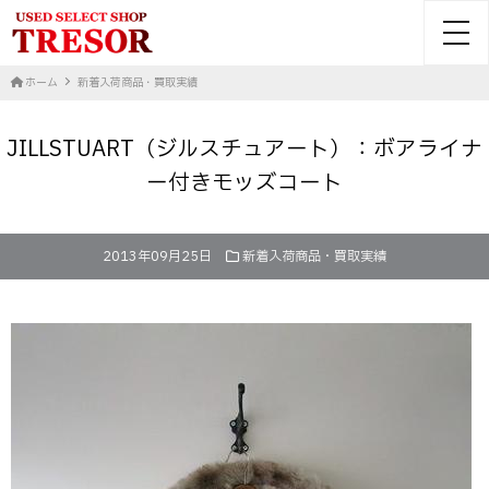
toggl
ホーム
新着入荷商品・買取実績
JILLSTUART（ジルスチュアート）：ボアライナ
ー付きモッズコート
2013年09月25日
新着入荷商品・買取実績