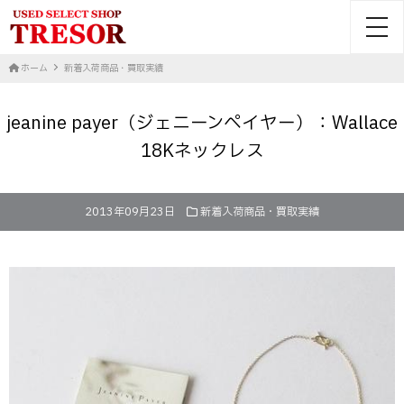
toggl
ホーム
新着入荷商品・買取実績
jeanine payer（ジェニーンペイヤー）：Wallace
18Kネックレス
2013年09月23日
新着入荷商品・買取実績