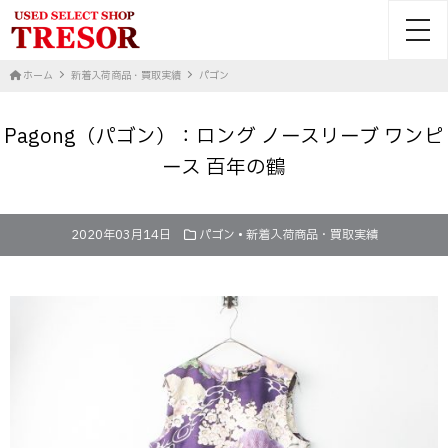
toggl
ホーム
新着入荷商品・買取実績
パゴン
Pagong（パゴン）：ロング ノースリーブ ワンピ
ース 百年の鶴
2020年03月14日
パゴン
•
新着入荷商品・買取実績