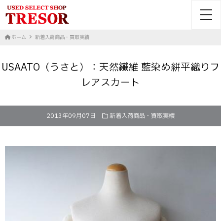
toggl
ホーム
新着入荷商品・買取実績
USAATO（うさと）：天然繊維 藍染め絣平織りフ
レアスカート
2013年09月07日
新着入荷商品・買取実績