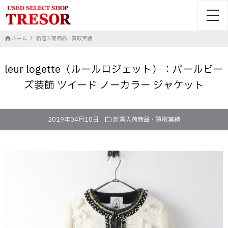
toggl
ホーム
新着入荷商品・買取実績
leur logette（ルールロジェット）：パールビー
ズ装飾 ツイード ノーカラー ジャケット
2019年04月10日
新着入荷商品・買取実績