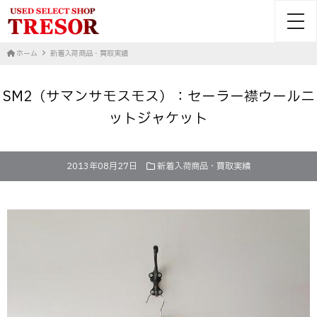
toggl
ホーム
新着入荷商品・買取実績
SM2（サマンサモスモス）：セーラー襟ウールニ
ットジャケット
2013年08月27日
新着入荷商品・買取実績