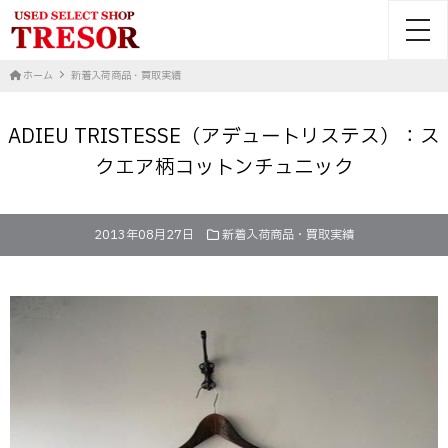
toggl
ホーム
新着入荷商品・買取実績
ADIEU TRISTESSE（アデュートリステス）：ス
クエア柄コットンチュニック
2013年08月27日
新着入荷商品・買取実績