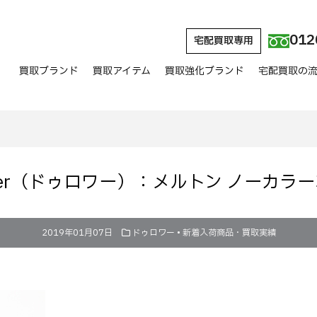
012
宅配買取専用
買取ブランド
買取アイテム
買取強化ブランド
宅配買取の
wer（ドゥロワー）：メルトン ノーカラ
2019年01月07日
ドゥロワー
•
新着入荷商品・買取実績