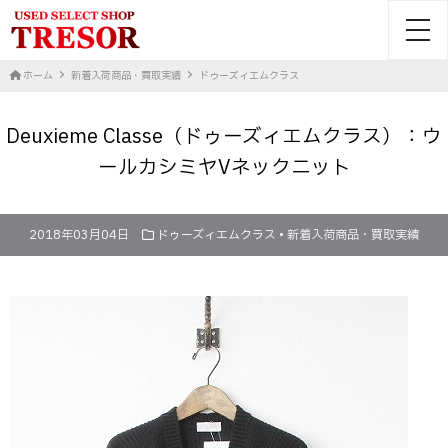
toggl
ホーム
新着入荷商品・買取実績
ドゥーズィエムクラス
Deuxieme Classe（ドゥーズィエムクラス）：ウ
ールカシミヤVネックニット
2018年03月04日
ドゥーズィエムクラス
•
新着入荷商品・買取実績