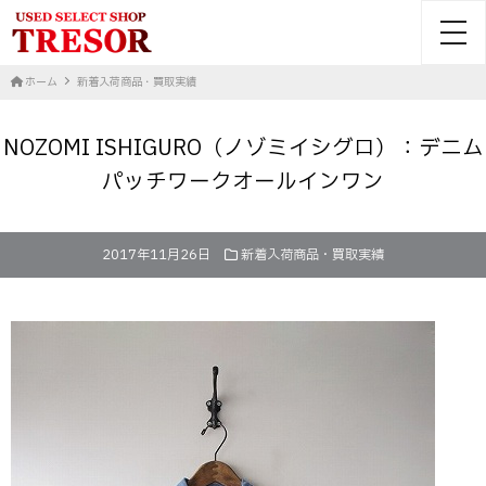
toggl
ホーム
新着入荷商品・買取実績
NOZOMI ISHIGURO（ノゾミイシグロ）：デニム
パッチワークオールインワン
2017年11月26日
新着入荷商品・買取実績