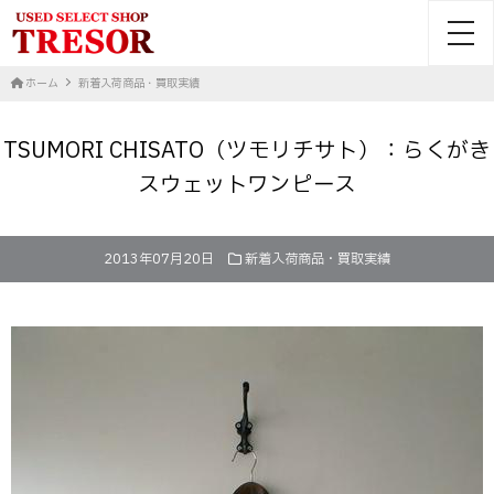
toggl
ホーム
新着入荷商品・買取実績
TSUMORI CHISATO（ツモリチサト）：らくがき
スウェットワンピース
2013年07月20日
新着入荷商品・買取実績