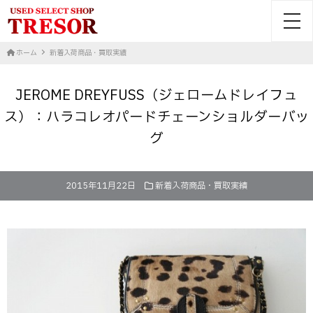
toggl
ホーム
新着入荷商品・買取実績
JEROME DREYFUSS（ジェロームドレイフュ
ス）：ハラコレオパードチェーンショルダーバッ
グ
2015年11月22日
新着入荷商品・買取実績