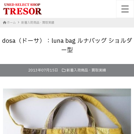
toggl
ホーム
新着入荷商品・買取実績
dosa（ドーサ）：luna bag ルナバッグ ショルダ
ー型
2013年07月15日
新着入荷商品・買取実績