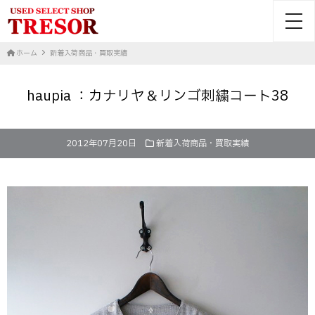
toggl
ホーム
新着入荷商品・買取実績
haupia ：カナリヤ＆リンゴ刺繍コート38
2012年07月20日
新着入荷商品・買取実績