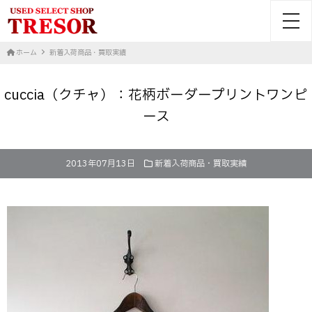
toggl
ホーム
新着入荷商品・買取実績
cuccia（クチャ）：花柄ボーダープリントワンピ
ース
2013年07月13日
新着入荷商品・買取実績