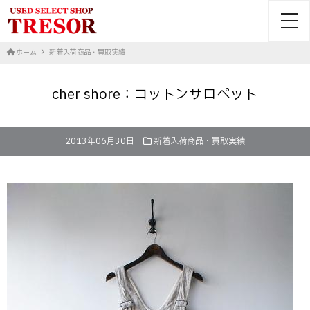
toggl
ホーム
新着入荷商品・買取実績
cher shore：コットンサロペット
2013年06月30日
新着入荷商品・買取実績