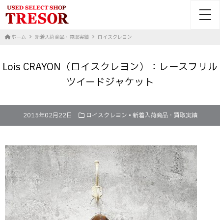
toggl
ホーム
新着入荷商品・買取実績
ロイスクレヨン
Lois CRAYON（ロイスクレヨン）：レースフリル
ツイードジャケット
2015年02月22日
ロイスクレヨン
•
新着入荷商品・買取実績