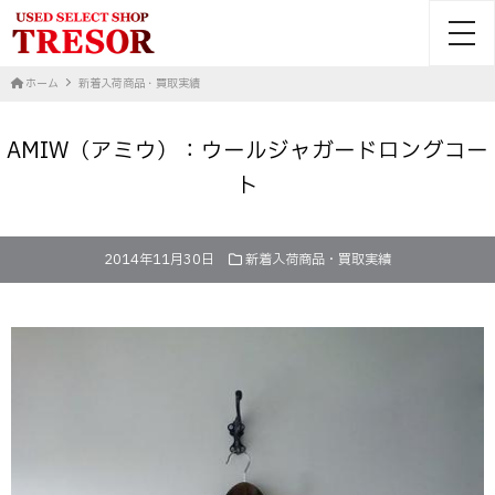
toggl
ホーム
新着入荷商品・買取実績
AMIW（アミウ）：ウールジャガードロングコー
ト
2014年11月30日
新着入荷商品・買取実績