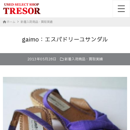
toggl
ホーム
新着入荷商品・買取実績
gaimo：エスパドリーユサンダル
2013年05月28日
新着入荷商品・買取実績