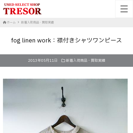
toggl
ホーム
新着入荷商品・買取実績
fog linen work：襟付きシャツワンピース
2013年05月11日
新着入荷商品・買取実績