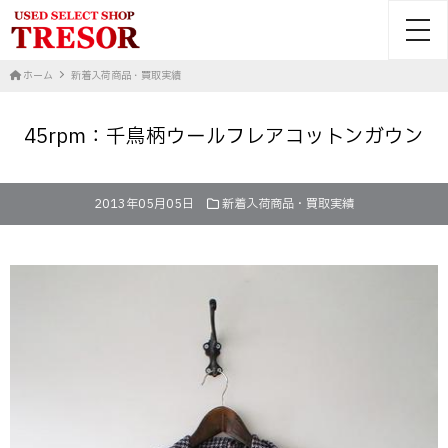
toggl
ホーム
新着入荷商品・買取実績
45rpm：千鳥柄ウールフレアコットンガウン
2013年05月05日
新着入荷商品・買取実績