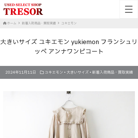
toggl
ホーム
新着入荷商品・買取実績
ユキエモン
大きいサイズ ユキエモン yukiemon フランシュリ
ッペ アンナワンピコート
2024年11月11日
ユキエモン
•
大きいサイズ
•
新着入荷商品・買取実績