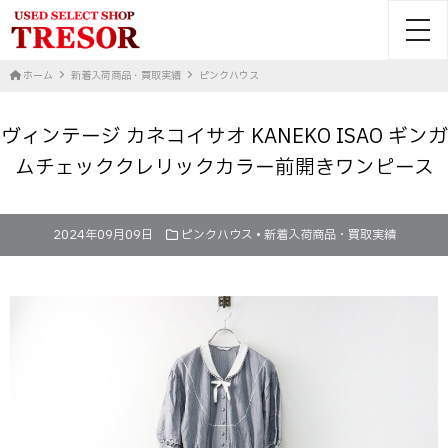
toggl
ホーム
新着入荷商品・買取実績
ピンクハウス
ヴィンテージ カネコイサオ KANEKO ISAO ギンガ
ムチェッククレリックカラー前開きワンピース
2024年09月09日
ピンクハウス
•
新着入荷商品・買取実績