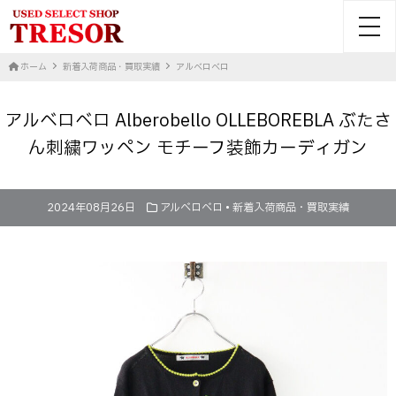
toggl
ホーム
新着入荷商品・買取実績
アルベロベロ
アルベロベロ Alberobello OLLEBOREBLA ぶたさ
ん刺繍ワッペン モチーフ装飾カーディガン
2024年08月26日
アルベロベロ
•
新着入荷商品・買取実績