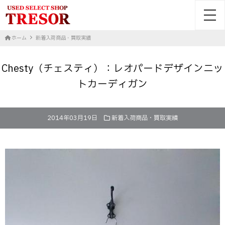
toggl
ホーム
新着入荷商品・買取実績
Chesty（チェスティ）：レオパードデザインニッ
トカーディガン
2014年03月19日
新着入荷商品・買取実績