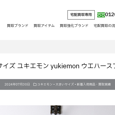
012
宅配買取専用
買取ブランド
買取アイテム
買取強化ブランド
宅配買取の
イズ ユキエモン yukiemon ウエハー
2024年07月30日
ユキエモン
•
大きいサイズ
•
新着入荷商品・買取実績